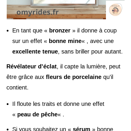
En tant que «
bronzer
» il donne à coup
sur un effet «
bonne mine
« , avec une
excellente tenue
, sans briller pour autant.
Révélateur d’éclat
, il capte la lumière, peut
être grâce aux
fleurs de porcelaine
qu’il
contient.
Il floute les traits et donne une effet
«
peau de pêche
« .
Si vous souhaitez un «
sérum
» bonne