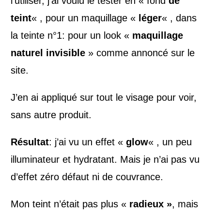
l’utiliser, j’ai voulu le tester en « fond
de
teint
« , pour un maquillage «
léger
« , dans
la teinte n°1: pour un look «
maquillage
naturel invisible
» comme annoncé sur le
site.
J’en ai appliqué sur tout le visage pour voir,
sans autre produit.
Résultat
: j’ai vu un effet «
glow
« , un peu
illuminateur et hydratant. Mais je n’ai pas vu
d’effet zéro défaut ni de couvrance.
Mon teint n’était pas plus «
radieux »
, mais