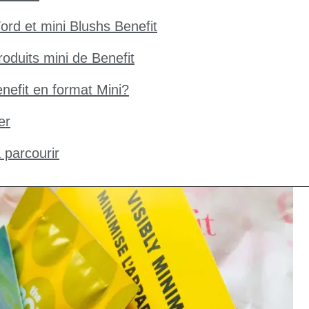
rd et mini Blushs Benefit
roduits mini de Benefit
enefit en format Mini?
er
à parcourir