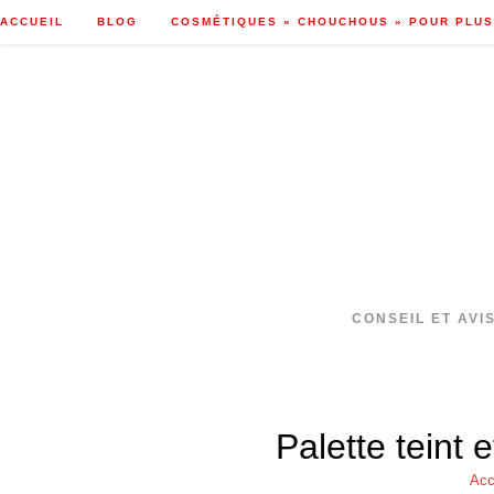
Skip
ACCUEIL
BLOG
COSMÉTIQUES « CHOUCHOUS » POUR PLUS
to
content
CONSEIL ET AVI
Palette teint 
Acc