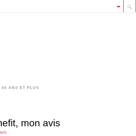
 40 ANS ET PLUS
nefit, mon avis
avis