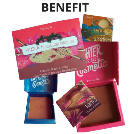
Lèvres
Mat
Qui
Hydrate
Et
Tient
Toute
La
Journée