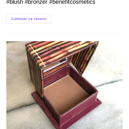
#blush #bronzer #benefitcosmetics
Palette
Continuer La Lecture
Teint
Et
Blush,
Les
Produits
Mini
De
Benefit,
Mon
Avis