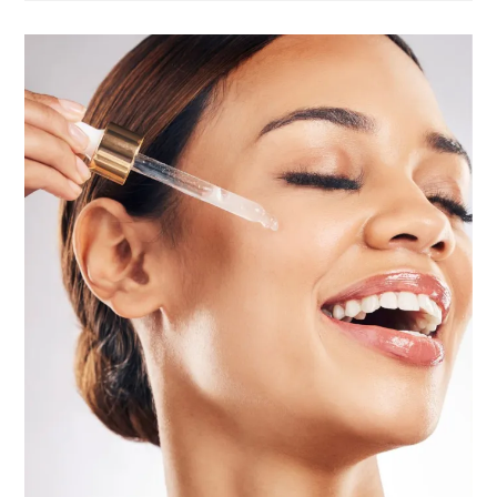
Peau
Après
40
Ans:
Les
Meilleures
Crèmes
Pour
Visage