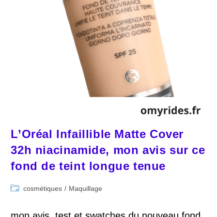
L’Oréal Infaillible Matte Cover
32h niacinamide, mon avis sur ce
fond de teint longue tenue
Post
cosmétiques
/
Maquillage
category:
mon avis, test et swatches du nouveau fond