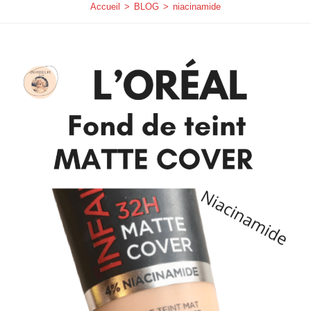
Accueil
>
BLOG
>
niacinamide