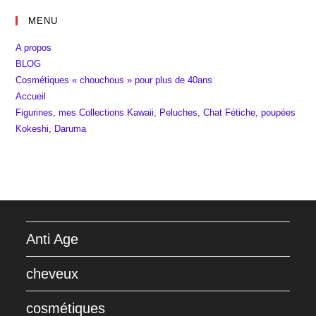
MENU
A propos
BLOG
Cosmétiques « chouchous » pour plus de 40ans
Accueil
Figurines, mes Collections Kawaii, Peluches, Chat Fétiche, poupées
Kokeshi, Daruma
Anti Age
cheveux
cosmétiques