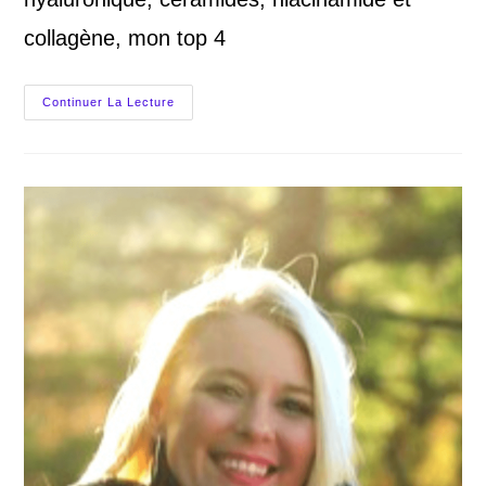
collagène, mon top 4
Des
Continuer La Lecture
Soins
Anti-
Rides
Qui
Fonctionnent
Vraiment?
Mon
Top
4
« Magique »