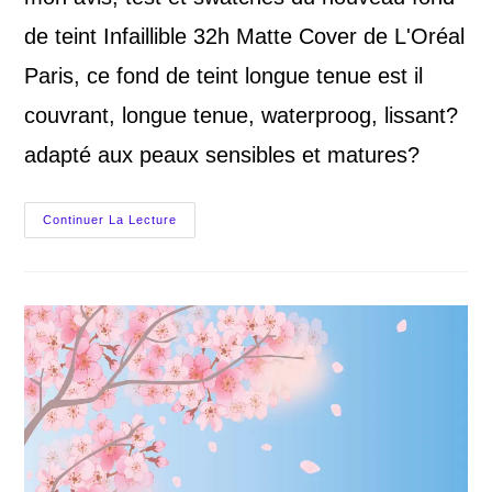
de teint Infaillible 32h Matte Cover de L'Oréal
Paris, ce fond de teint longue tenue est il
couvrant, longue tenue, waterproog, lissant?
adapté aux peaux sensibles et matures?
L’Oréal
Continuer La Lecture
Infaillible
Matte
Cover
32h
Niacinamide,
Mon
Avis
Sur
Ce
Fond
De
Teint
Longue
Tenue