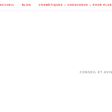
Skip
ACCUEIL
BLOG
COSMÉTIQUES « CHOUCHOUS » POUR PLUS
to
content
CONSEIL ET AVI