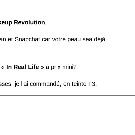
eup Revolution
.
ran et Snapchat car votre peau sea déjà
t «
In Real Life
» à prix mini?
ses, je l’ai commandé, en teinte F3.