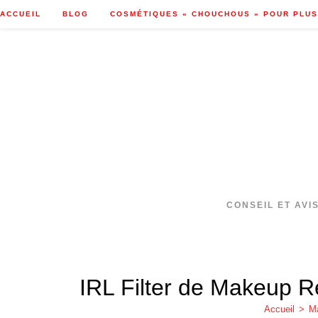
Skip
ACCUEIL
BLOG
COSMÉTIQUES « CHOUCHOUS » POUR PLUS
to
content
CONSEIL ET AVI
IRL Filter de Makeup Re
Accueil
>
Ma