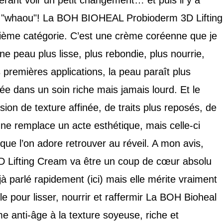
érant voir un petit changement… et puis il y a
et "whaou"! La BOH BIOHEAL Probioderm 3D Lifting
xième catégorie. C’est une crème coréenne que je
e peau plus lisse, plus rebondie, plus nourrie,
s premières applications, la peau paraît plus
e dans un soin riche mais jamais lourd. Et le
on de texture affinée, de traits plus reposés, de
 ne remplace un acte esthétique, mais celle-ci
 que l’on adore retrouver au réveil. A mon avis,
Lifting Cream va être un coup de cœur absolu
à parlé rapidement (ici) mais elle mérite vraiment
e pour lisser, nourrir et raffermir La BOH Bioheal
 anti-âge à la texture soyeuse, riche et