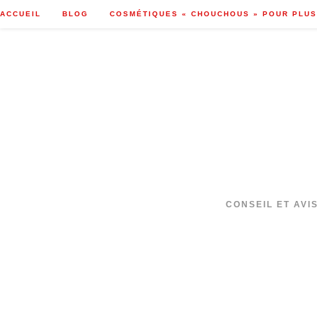
Skip
ACCUEIL
BLOG
COSMÉTIQUES « CHOUCHOUS » POUR PLUS
to
content
CONSEIL ET AVI