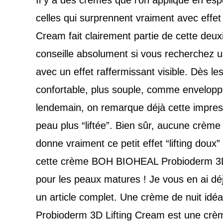
Il y a des crèmes que l’on applique en esp
celles qui surprennent vraiment avec eff
Cream fait clairement partie de cette deu
conseille absolument si vous recherchez un
avec un effet raffermissant visible. Dès le
confortable, plus souple, comme enveloppé
lendemain, on remarque déjà cette impressi
peau plus “liftée”. Bien sûr, aucune crème
donne vraiment ce petit effet “lifting doux”
cette crème BOH BIOHEAL Probioderm 3D 
pour les peaux matures ! Je vous en ai déj
un article complet. Une crème de nuit idéal
Probioderm 3D Lifting Cream est une crème