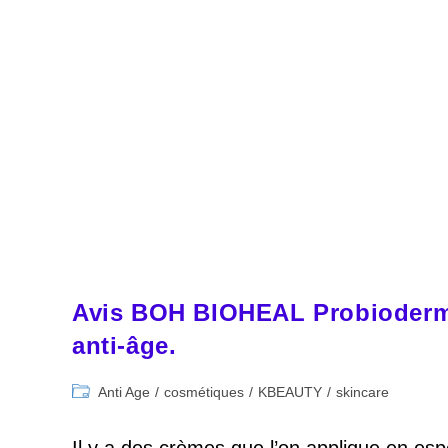
Avis BOH BIOHEAL Probioderm 
anti-âge.
Post
Anti Age
/
cosmétiques
/
KBEAUTY
/
skincare
category: