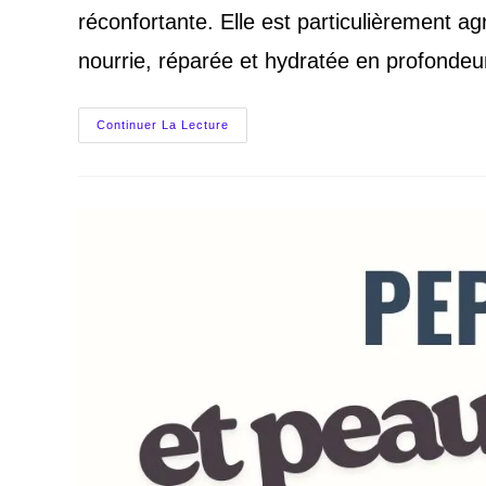
réconfortante. Elle est particulièrement ag
nourrie, réparée et hydratée en profondeu
Avis
Continuer La Lecture
BOH
BIOHEAL
Probioderm
3D
Lifting
Cream
:
Coup
De
Cœur
Anti-
Âge.