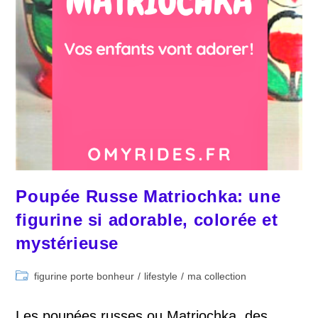
Poupée Russe Matriochka: une
figurine si adorable, colorée et
mystérieuse
Post
figurine porte bonheur
/
lifestyle
/
ma collection
category:
Les poupées russes ou Matriochka, des