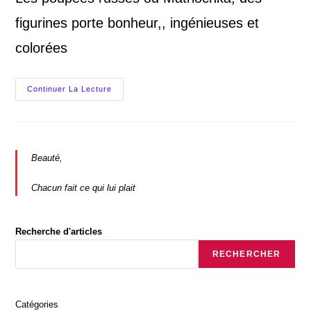
figurines porte bonheur,, ingénieuses et
colorées
Poupée
Continuer La Lecture
Russe
Matriochka:
Une
Figurine
Si
Adorable,
Colorée
Beauté,
Et
Mystérieuse
Chacun fait ce qui lui plait
Recherche d'articles
RECHERCHER
Catégories