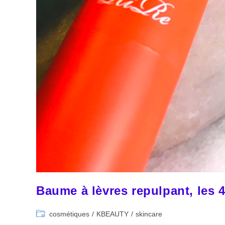
Baume à lèvres repulpant, les 4
Post
cosmétiques
/
KBEAUTY
/
skincare
category: