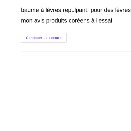
baume à lèvres repulpant, pour des lèvres
mon avis produits coréens à l'essai
Baume
Continuer La Lecture
À
Lèvres
Repulpant,
Les
4
Meilleurs
De
La
K
Beauty