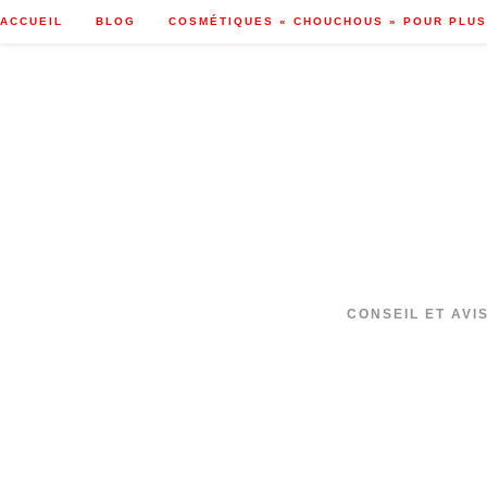
Skip
ACCUEIL
BLOG
COSMÉTIQUES « CHOUCHOUS » POUR PLUS
to
content
CONSEIL ET AVI