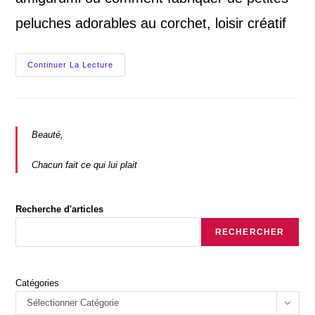
peluches adorables au corchet, loisir créatif
L’Amigurumi,
Continuer La Lecture
Une
Peluche
Irrésistible,
Tricotée
Au
Crochet,
Venue
Beauté,
Du
Japon
Chacun fait ce qui lui plait
Recherche d'articles
RECHERCHER
Catégories
Sélectionner Catégorie