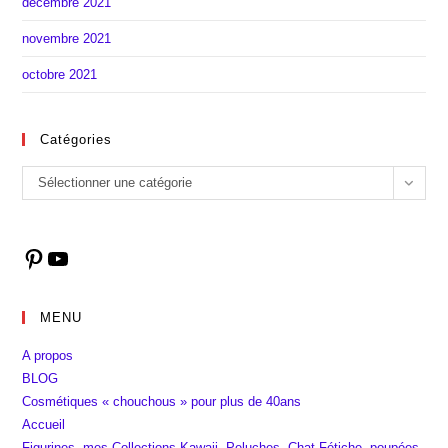
décembre 2021
novembre 2021
octobre 2021
Catégories
Catégories
Sélectionner une catégorie
Pinterest
YouTube
MENU
A propos
BLOG
Cosmétiques « chouchous » pour plus de 40ans
Accueil
Figurines, mes Collections Kawaii, Peluches, Chat Fétiche, poupées