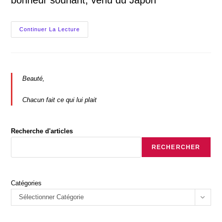
bonheur souriant, venu du Japon
Chat
Continuer La Lecture
Fétiche
Ou
Maneki
Neko,
Un
Souriant
Porte
Beauté,
Bonheur
Chacun fait ce qui lui plait
Recherche d'articles
RECHERCHER
Catégories
Sélectionner Catégorie