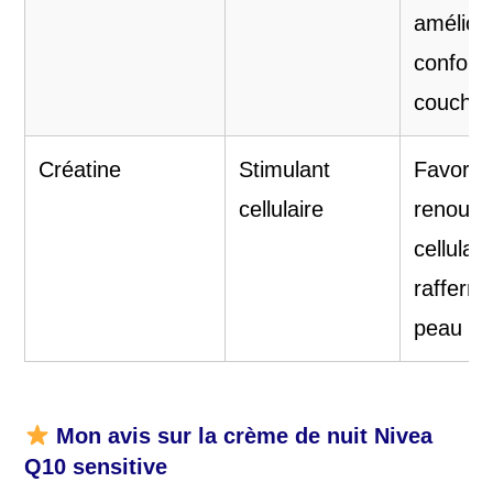
amélior
confort
coucher
Créatine
Stimulant
Favorise
cellulaire
renouve
cellulair
raffermi
peau
Mon avis sur la crème de nuit
Nivea
Q10 sensitive