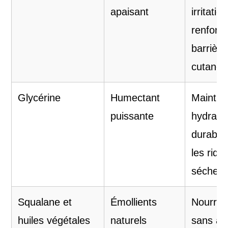
apaisant
irritatio
renforce
barrière
cutanée
Glycérine
Humectant
Maintie
puissante
hydrata
durable,
les ride
séchere
Squalane et
Émollients
Nourris
huiles végétales
naturels
sans alo