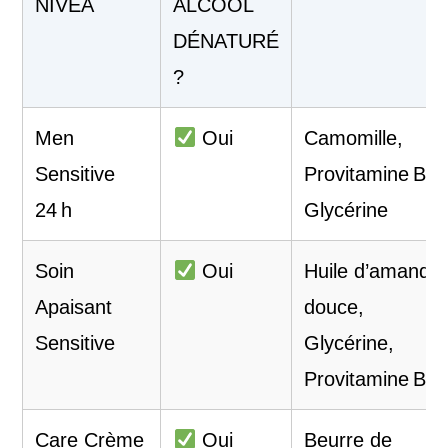
NIVEA
ALCOOL
DÉNATURÉ
?
Men
Oui
Camomille,
Sensitive
Provitamine B5,
24 h
Glycérine
Soin
Oui
Huile d’amande
Apaisant
douce,
Sensitive
Glycérine,
Provitamine B5
Care Crème
Oui
Beurre de