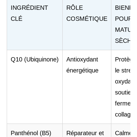
INGRÉDIENT
RÔLE
BIENFA
CLÉ
COSMÉTIQUE
POUR 
MATURE
SÈCHE
Q10 (Ubiquinone)
Antioxydant
Protège
énergétique
le stres
oxydatif
soutient
fermeté
collagè
Panthénol (B5)
Réparateur et
Calme l