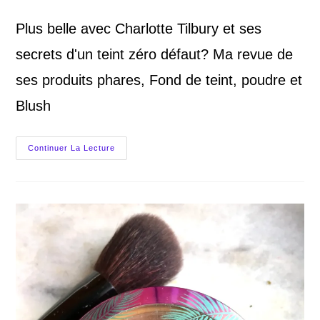
category:
Plus belle avec Charlotte Tilbury et ses
secrets d'un teint zéro défaut? Ma revue de
ses produits phares, Fond de teint, poudre et
Blush
Produits
Continuer La Lecture
Teint
Charlotte
Tilbury:
Un
Teint
« Magique
« Et
Zéro
Défaut?
Revue,
Avis
Et
Swatches