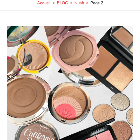
Accueil
>
BLOG
>
blush
>
Page 2