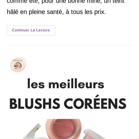
comme été, pour une bonne mine, un teint
hâlé en pleine santé, à tous les prix.
Meilleurs
Continuer La Lecture
Bronzers
2022,
Mine
Hâlée
En
Beauté
Toute
L’année