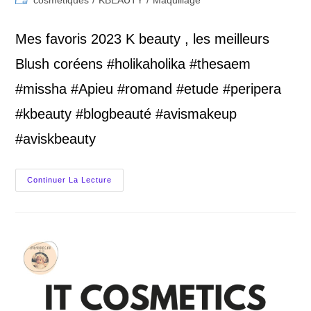
category:
Mes favoris 2023 K beauty , les meilleurs
Blush coréens #holikaholika #thesaem
#missha #Apieu #romand #etude #peripera
#kbeauty #blogbeauté #avismakeup
#aviskbeauty
K
Continuer La Lecture
Beauty,
Les
Meilleurs
Blushs
Coréens
2023,
Mon
Avis