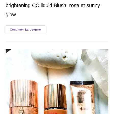
brightening CC liquid Blush, rose et sunny
glow
By
Continuer La Lecture
Terry,
Brightening
CC
Liquid
Blush,
Teint
Radieux?
Mon
Avis