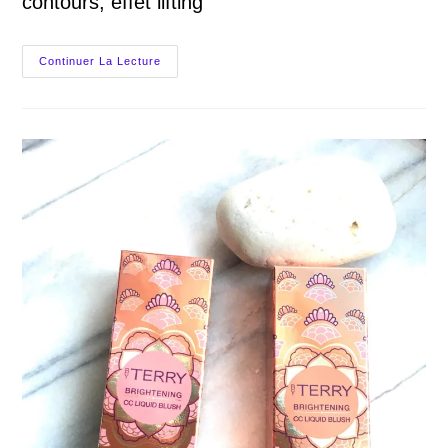
contours, effet lifting
4
Continuer La Lecture
Meilleures
Astuces
Lifting
Sur
TikTok
Sur
Le
Maquillage
Contours