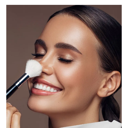
Cheeck
Duo,
Irrésistible?
Mon
Avis