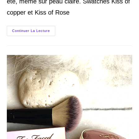
été, même sur peau claire. Swatches Kiss of
copper et Kiss of Rose
Bareminerals
Continuer La Lecture
GenNude
Blonzer,
Bronzer
Blush
Vegan